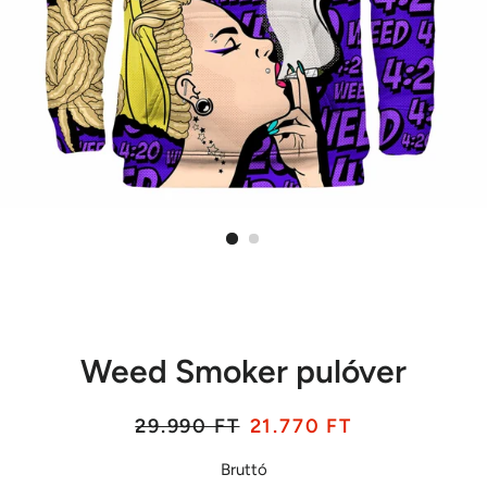
Weed Smoker pulóver
Listaár
Akciós
29.990 FT
21.770 FT
ár
Bruttó