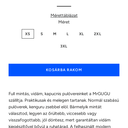
Mérettáblázat
Méret
XS
S
M
L
XL
2XL
3XL
KOSÁRBA RAKOM
Full mintás, vidám, kapucnis pulóvereinket a MrGUGU
szállítja. Praktikusak és melegen tartanak. Normál szabású
pulóverek, kenguru zsebbel elöl. Bármelyik mintát
választod, legyen az őrültebb, viccesebb vagy
visszafogottabb, jól döntesz, mert garantáltan vidám
kiegészítővel bővül a ruhatárad. A felhasznált modern