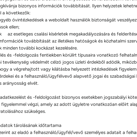
kívánja bizonyos információk továbbítását. Ilyen helyzetek lehetne
l a következők:
egyéb óvintézkedések a weboldalt használók biztonságát veszélyez
sok ellen;
k az esetleges csalási kísérletek megakadályozására és felderítésé
információk továbbítását az illetékes hatóságok és közhatalmi sze
k minden további kockázat kezelésére.
és és -feldolgozás fentiekben körülírt típusaira vonatkozó felhatal
i tevékenység védelmét célzó jogos üzleti érdekből adódik, miköz
 hogy a végrehajtott vagy kilátásba helyezett intézkedések figyelem
 érdekei és a felhasználó/ügyfélvevő alapvető jogai és szabadságai 
s arányosság elvét.
 adatkezelést és -feldolgozást bizonyos esetekben jogszabályi köt
e figyelemmel végzi, amely az adott ügyletre vonatkozóan előírt ala
vatolásához szükséges.
datok tárolásának időtartama
erint az eladó a felhasználó/ügyfél/vevő személyes adatait a felhas