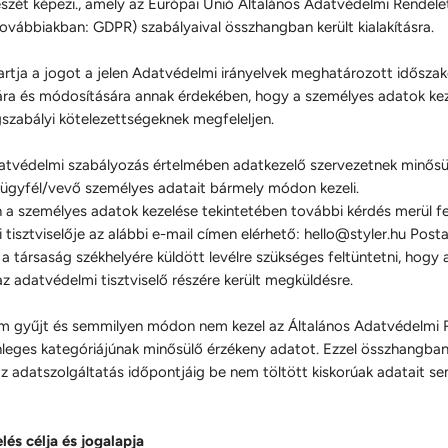
észét képezi., amely az Európai Unió Általános Adatvédelmi Rendele
továbbiakban: GDPR) szabályaival összhangban került kialakításra.
artja a jogot a jelen Adatvédelmi irányelvek meghatározott idősza
sára és módosítására annak érdekében, hogy a személyes adatok ke
gszabályi kötelezettségeknek megfeleljen.
atvédelmi szabályozás értelmében adatkezelő szervezetnek minősül
/ügyfél/vevő személyes adatait bármely módon kezeli.
a személyes adatok kezelése tekintetében további kérdés merül fel
tisztviselője az alábbi e-mail címen elérhető:
hello@styler.hu
Posta
 a társaság székhelyére küldött levélre szükséges feltüntetni, hogy 
z adatvédelmi tisztviselő részére került megküldésre.
m gyűjt és semmilyen módon nem kezel az Általános Adatvédelmi 
önleges kategóriájúnak minősülő érzékeny adatot. Ezzel összhangban
z adatszolgáltatás időpontjáig be nem töltött kiskorúak adatait se
lés célja és jogalapja