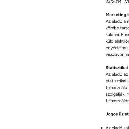
23/2014. (VI
Marketing 
Az eladó a 
körébe tarto
küldeni. En
küld elektr
egyértelmű, 
visszavonha
Statisztika
Az eladó az
statisztikai
felhasználó 
szolgálják. 
felhasználó
Jogos üzle
Az eladó sa