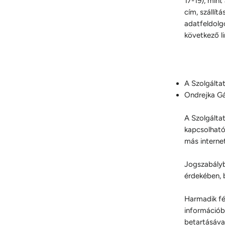
17-19)
, mint
cím, szállít
adatfeldolgoz
következő l
A Szolgálta
Ondrejka G
A Szolgálta
kapcsolható
más interne
Jogszabályba
érdekében, 
Harmadik fé
információb
betartásáva