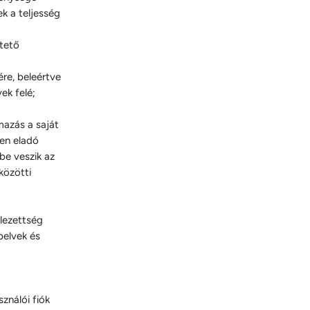
k a teljesség
tető
re, beleértve
rvek felé;
mazás a saját
ben eladó
be veszik az
közötti
elezettség
pelvek és
ználói fiók