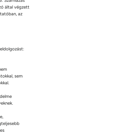
̈re: Számlázás
 által végzett
ztatóban, az
eldolgozást:
 nem
atokkal, sem
kkal.
édelme
veknek.
e,
gteljesebb
ses