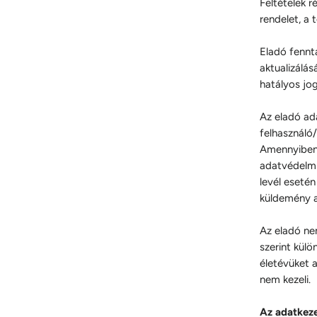
Feltételek r
rendelet, a 
Eladó fennt
aktualizálá
hatályos jo
Az eladó ad
felhasználó
Amennyiben 
adatvédelmi 
levél esetén
küldemény a
Az eladó ne
szerint kül
életévüket a
nem kezeli.
Az adatkeze