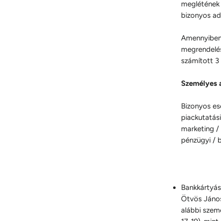
meglétének i
bizonyos ad
Amennyiben 
megrendelés
számított 3 
Személyes 
Bizonyos es
piackutatási
marketing /
pénzügyi / b
Bankkártyás
Ötvös János
alábbi szem