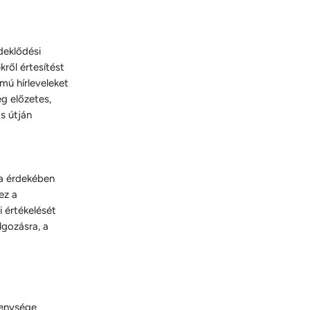
deklődési
kről értesítést
mú hírleveleket
g előzetes,
s útján
sa érdekében
ez a
i értékelését
lgozásra, a
kenysége