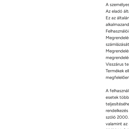
A személyes 
Az eladó ált
Ez az által
alkalmazand
Felhasználói
Megrendelése
számlázását 
Megrendelés
megrendelés
Visszárus t
Termékek el
megfelelően
A felhaszná
esetek több
teljesítéséh
rendelkezés 
szóló 2000. 
valamint az