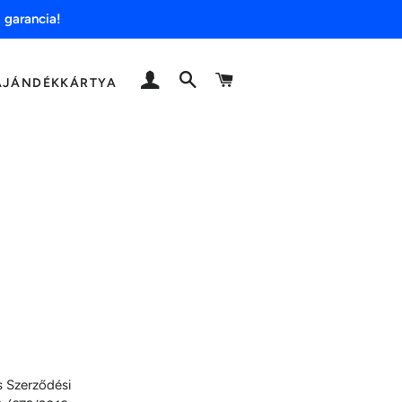
 garancia!
BELÉPÉS
KERESÉS
KOSÁR
AJÁNDÉKKÁRTYA
s Szerződési