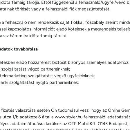
dőtartamáig tárolja. Ettől függetlenül a felhasználó/ügyfél/vevő b
atainak törlését vagy a felhasználói fiók megszüntetését.
a felhasználó nem rendelkezik saját fiókkal, főszabály szerint mind
sel kapcsolatos információt eladó kötelesek a megrendelés teljesí
azaz három év időtartamig tárolni.
adatok továbbítása
etekben eladó hozzáférést biztosít bizonyos személyes adatokhoz:
 szolgáltatást végző partnereinknek;
 telemarketing szolgáltatást végző ügyfeleinknek;
anki szolgáltatást nyújtó partnereinknek;
 fizetés választása esetén Ön tudomásul veszi, hogy az Online Gam
 utca 1/b
adatkezelő által a www.styler.hu
felhasználói adatbázisá
élyes adataim átadásra kerülnek az OTP Mobil Kft. (
1143 Budapest, 