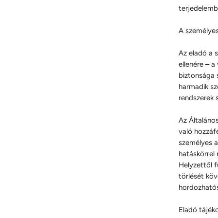
terjedelemb
A személyes
Az eladó a 
ellenére – a
biztonsága s
harmadik sze
rendszerek 
Az Általáno
való hozzáfé
személyes ad
hatáskörrel 
Helyzettől 
törlését köv
hordozhatós
Eladó tájék