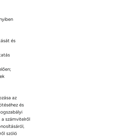
nnyiben
tását és
tatás
elően;
nek
ozása az
ötéséhez és
jogszabályi
s a számvitelről
nosításáról,
ől szóló