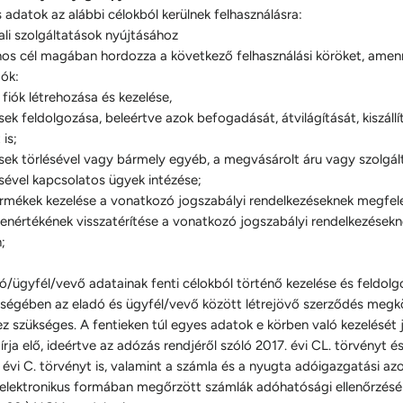
adatok az alábbi célokból kerülnek felhasználásra:
ali szolgáltatások nyújtásához
ános cél magában hordozza a következő felhasználási köröket, ame
ók:
 fiók létrehozása és kezelése,
k feldolgozása, beleértve azok befogadását, átvilágítását, kiszállí
is;
ek törlésével vagy bármely egyéb, a megvásárolt áru vagy szolgál
ével kapcsolatos ügyek intézése;
ermékek kezelése a vonatkozó jogszabályi rendelkezéseknek megfel
lenértékének visszatérítése a vonatkozó jogszabályi rendelkezések
;
ló/ügyfél/vevő adatainak fenti célokból történő kezelése és feldolg
ségében az eladó és ügyfél/vevő között létrejövő szerződés megk
ez szükséges. A fentieken túl egyes adatok e körben való kezelését 
írja elő, ideértve az adózás rendjéről szóló 2017. évi CL. törvényt é
évi C. törvényt is, valamint a számla és a nyugta adóigazgatási azo
 elektronikus formában megőrzött számlák adóhatósági ellenőrzésér