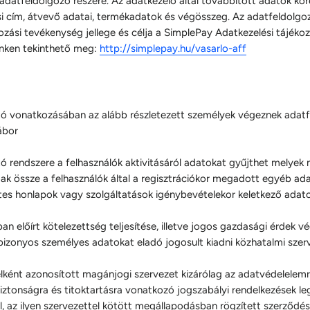
 adatfeldolgozó részére. Az adatkezelő által továbbított adatok ko
ási cím, átvevő adatai, termékadatok és végösszeg. Az adatfeldolgozó
ási tevékenység jellege és célja a SimplePay Adatkezelési tájéko
inken tekinthető meg:
http://simplepay.hu/vasarlo-aff
tó vonatkozásában az alább részletezett személyek végeznek adatf
ábor
tó rendszere a felhasználók aktivitásáról adatokat gyűjthet melyek
ak össze a felhasználók által a regisztrációkor megadott egyéb ad
tes honlapok vagy szolgáltatások igénybevételekor keletkező adato
n előírt kötelezettség teljesítése, illetve jogos gazdasági érdek v
bizonyos személyes adatokat eladó jogosult kiadni közhatalmi szer
lként azonosított magánjogi szervezet kizárólag az adatvédelelemr
iztonságra és titoktartásra vonatkozó jogszabályi rendelkezések le
l, az ilyen szervezettel kötött megállapodásban rögzített szerződé