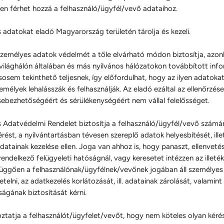
en férhet hozzá a felhasználó/ügyfél/vevő adataihoz.
 adatokat eladó Magyarország területén tárolja és kezeli.
személyes adatok védelmét a tőle elvárható módon biztosítja, azo
 világhálón általában és más nyilvános hálózatokon továbbított inf
osem tekinthető teljesnek, így előfordulhat, hogy az ilyen adatokat 
mélyek lehalásszák és felhasználják. Az eladó ezáltal az ellenőrzése
sebezhetőségéért és sérülékenységéért nem vállal felelősséget.
s Adatvédelmi Rendelet biztosítja a felhasználó/ügyfél/vevő számá
rést, a nyilvántartásban tévesen szereplő adatok helyesbítését, ille
atainak kezelése ellen. Joga van ahhoz is, hogy panaszt, ellenveté
rendelkező felügyeleti hatóságnál, vagy keresetet intézzen az illeté
függően a felhasználónak/ügyfélnek/vevőnek jogában áll személyes
etelni, az adatkezelés korlátozását, ill. adatainak zárolását, valamin
ágának biztosítását kérni.
oztatja a felhasználót/ügyfelet/vevőt, hogy nem köteles olyan kéré