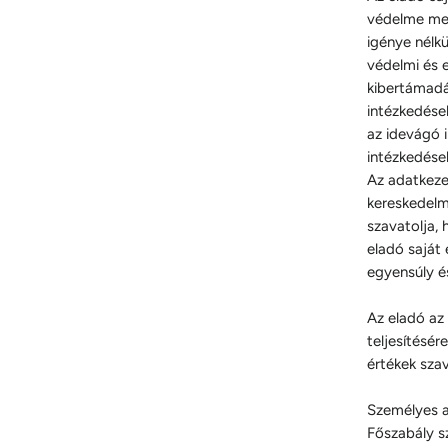
védelme meg
igénye nélkü
védelmi és 
kibertámadá
intézkedése
az idevágó 
intézkedése
Az adatkezel
kereskedelm
szavatolja,
eladó saját
egyensúly é
Az eladó az
teljesítésér
értékek sza
Személyes a
Főszabály sz