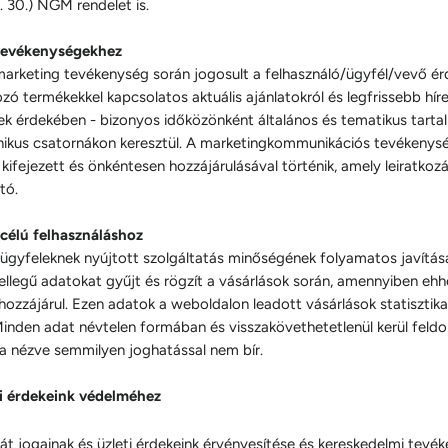
. 30.) NGM rendelet is.
tevékenységekhez
marketing tevékenység során jogosult a felhasználó/ügyfél/vevő ér
zó termékekkel kapcsolatos aktuális ajánlatokról és legfrissebb híre
nek érdekében - bizonyos időközönként általános és tematikus tartal
onikus csatornákon keresztül. A marketingkommunikációs tevékenysé
kifejezett és önkéntesen hozzájárulásával történik, amely leiratkozá
tó.
i célú felhasználáshoz
 ügyfeleknek nyújtott szolgáltatás minőségének folyamatos javítá
 jellegű adatokat gyűjt és rögzít a vásárlások során, amennyiben ehh
hozzájárul. Ezen adatok a weboldalon leadott vásárlások statisztika
Minden adat névtelen formában és visszakövethetetlenül kerül feldo
ra nézve semmilyen joghatással nem bír.
ti érdekeink védelméhez
ját jogainak és üzleti érdekeink érvényesítése és kereskedelmi tevé