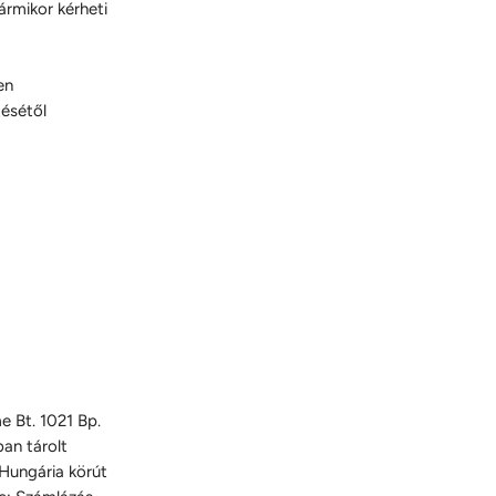
ármikor kérheti
en
tésétől
e Bt. 1021 Bp.
ban tárolt
Hungária körút