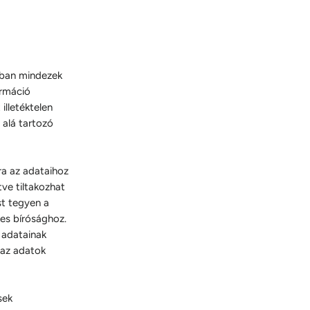
nban mindezek
ormáció
illetéktelen
 alá tartozó
ra az adataihoz
tve tiltakozhat
st tegyen a
kes bírósághoz.
 adatainak
t az adatok
sek