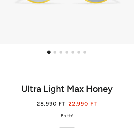
Ultra Light Max Honey
Listaár
Akciós
28.990 FT
22.990 FT
ár
Bruttó