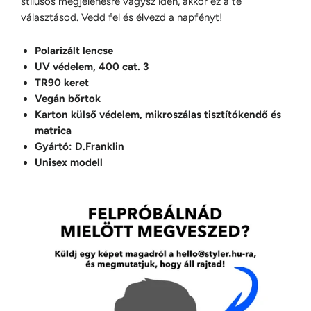
stílusos megjelenésre vágysz idén, akkor ez a te
választásod. Vedd fel és élvezd a napfényt!
Polarizált lencse
UV védelem, 400 cat. 3
TR90 keret
Vegán bőrtok
Karton külső védelem, mikroszálas tisztítókendő és
matrica
Gyártó: D.Franklin
Unisex modell