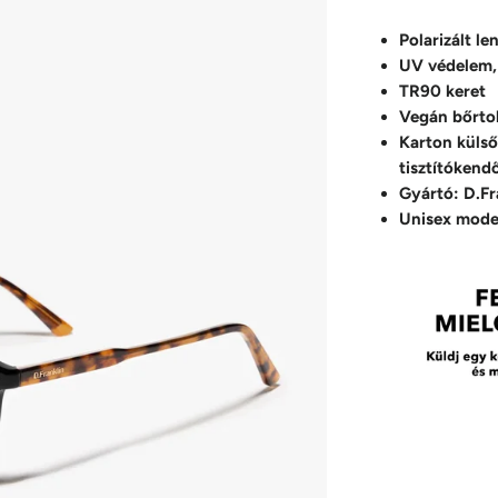
Polarizált le
UV védelem,
TR90 keret
Vegán bőrto
Karton külső
tisztítókend
Gyártó: D.Fr
Unisex mode