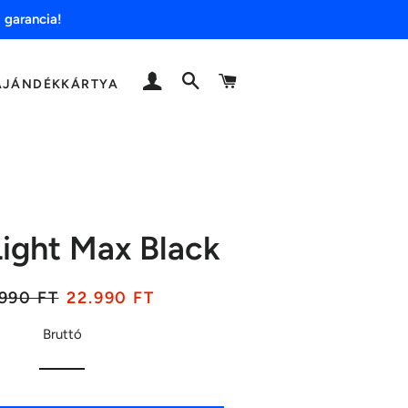
 garancia!
BELÉPÉS
KERESÉS
KOSÁR
AJÁNDÉKKÁRTYA
Light Max Black
ár
Akciós
990 FT
22.990 FT
ár
Bruttó