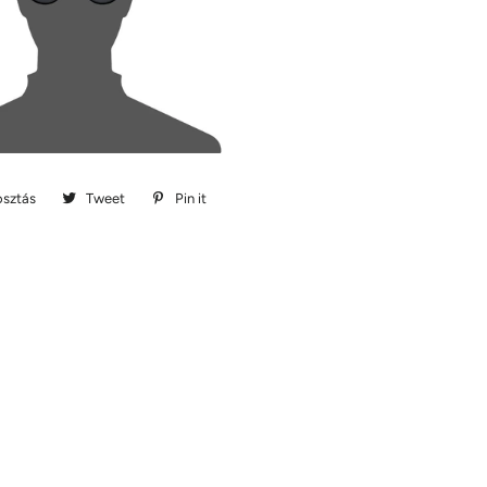
sztás
Megosztás
Tweet
Megosztás
Pin it
Megosztás
Facebookon
Twitteren
Pinteresten