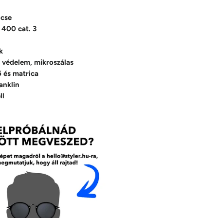
ncse
 400 cat. 3
k
 védelem, mikroszálas
ő és matrica
anklin
ll