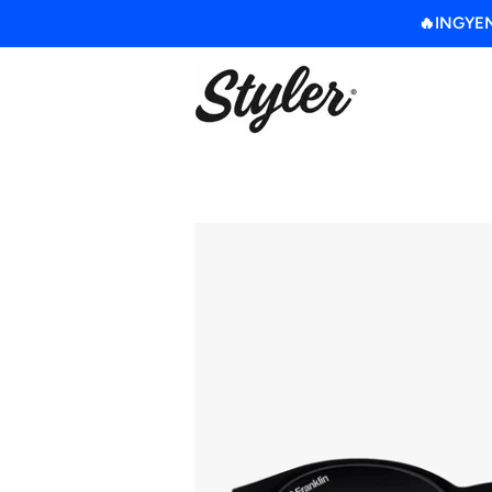
🔥INGYENE