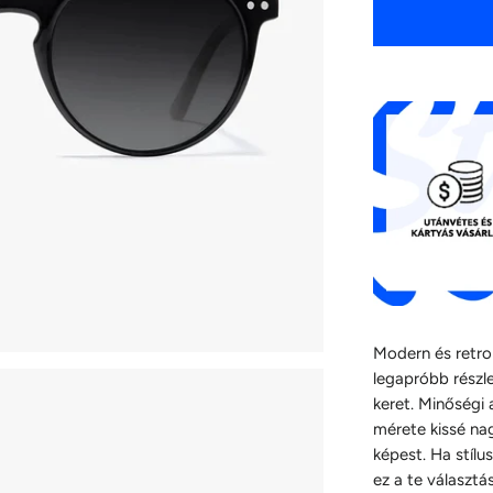
Modern és retro 
legapróbb részl
keret. Minőségi 
mérete kissé na
képest. Ha stílu
ez a te választá