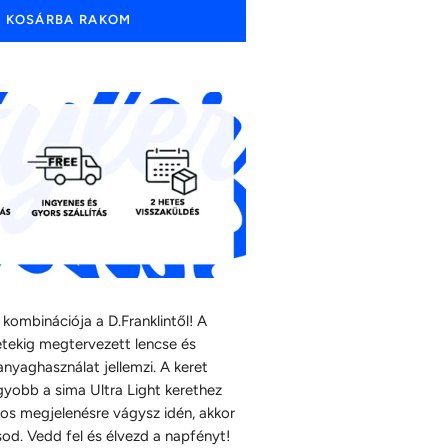
KOSÁRBA RAKOM
kombinációja a D.Franklintől! A
etekig megtervezett lencse és
anyaghasználat jellemzi. A keret
gyobb a sima Ultra Light kerethez
sos megjelenésre vágysz idén, akkor
sod. Vedd fel és élvezd a napfényt!