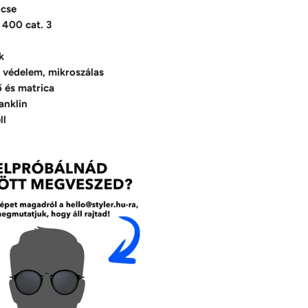
ncse
 400 cat. 3
k
 védelem, mikroszálas
ő és matrica
anklin
ll