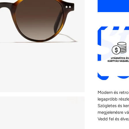
Modern és retro 
legapróbb részle
Szögletes és ker
megjelenésre vág
Vedd fel és élve