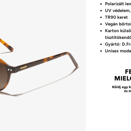
Polarizált le
UV védelem,
TR90 keret
Vegán bőrto
Karton külső
tisztítókend
Gyártó: D.Fr
Unisex mode