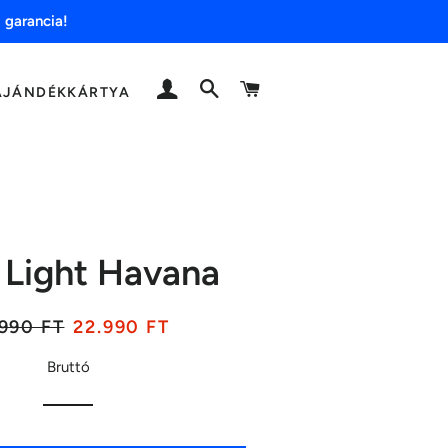
 garancia!
BELÉPÉS
KERESÉS
KOSÁR
AJÁNDÉKKÁRTYA
a Light Havana
ár
Akciós
990 FT
22.990 FT
ár
Bruttó