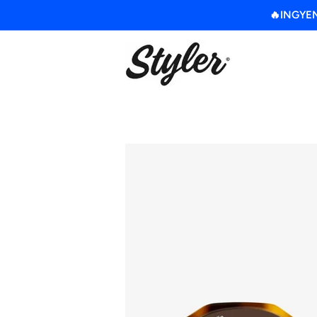
🔥INGYENE