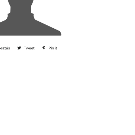
sztás
Megosztás
Tweet
Megosztás
Pin it
Megosztás
Facebookon
Twitteren
Pinteresten