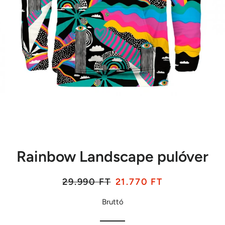
Rainbow Landscape pulóver
Listaár
Akciós
29.990 FT
21.770 FT
ár
Bruttó