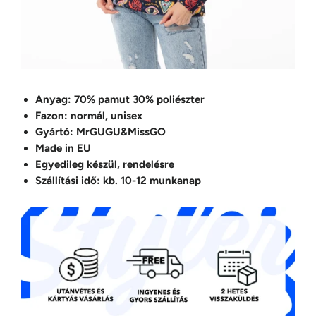
Anyag: 70% pamut 30% poliészter
Fazon: normál, unisex
Gyártó: MrGUGU&MissGO
Made in EU
Egyedileg készül, rendelésre
Szállítási idő: kb. 10-12 munkanap