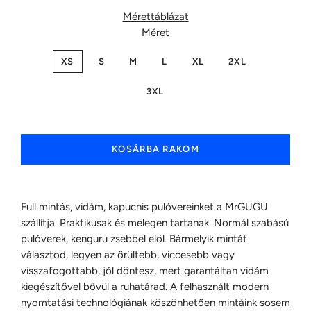
Mérettáblázat
Méret
XS
S
M
L
XL
2XL
3XL
KOSÁRBA RAKOM
Full mintás, vidám, kapucnis pulóvereinket a MrGUGU
szállítja. Praktikusak és melegen tartanak. Normál szabású
pulóverek, kenguru zsebbel elöl. Bármelyik mintát
választod, legyen az őrültebb, viccesebb vagy
visszafogottabb, jól döntesz, mert garantáltan vidám
kiegészítővel bővül a ruhatárad. A felhasznált modern
nyomtatási technológiának köszönhetően mintáink sosem