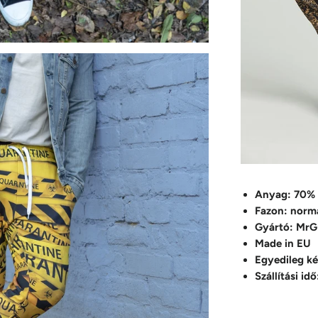
Anyag: 70% 
Fazon: normá
Gyártó: Mr
Made in EU
Egyedileg ké
Szállítási i