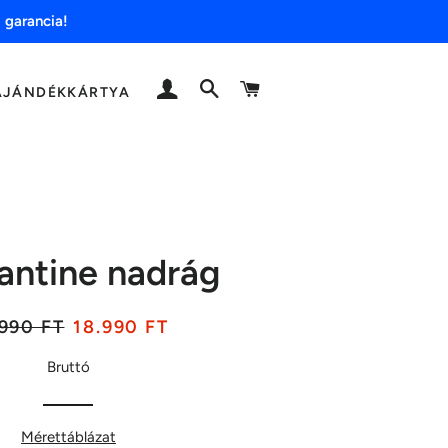
 garancia!
BELÉPÉS
KERESÉS
KOSÁR
AJÁNDÉKKÁRTYA
antine nadrág
aár
Akciós
.990 FT
18.990 FT
ár
Bruttó
Mérettáblázat