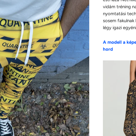
vidám tréning n
nyomtatási tech
sosem fakulnak k
légy igazi egyén
A modell a kép
hord