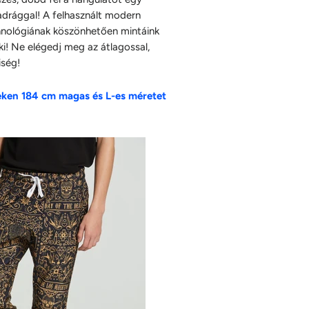
adrággal! A felhasznált modern
nológiának köszönhetően mintáink
i! Ne elégedj meg az átlagossal,
iség!
eken 184 cm magas és L-es méretet