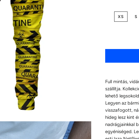
XS
S
Full mintás, vi
szállítja. Kollek
lehető legsokol
Legyen az bármi
visszafogott, ná
hideg lesz kint é
nadrágjainkkal
egyéniséged. Le
esti laza Netfli