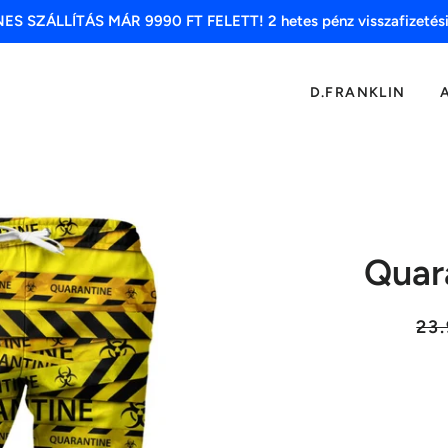
S SZÁLLÍTÁS MÁR 9990 FT FELETT! 2 hetes pénz visszafizetési
D.FRANKLIN
Quar
List
23