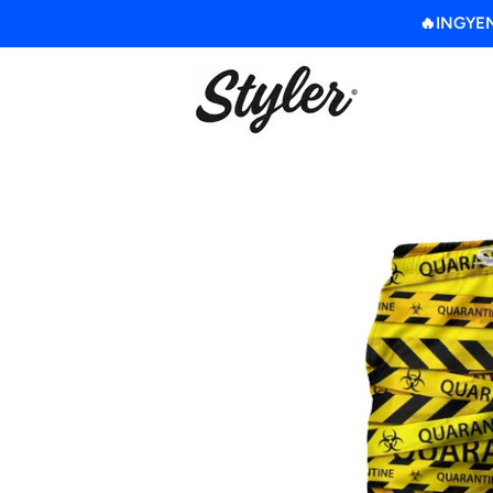
🔥INGYENE