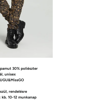
pamut 30% poliészter
l, unisex
GUGU&MissGO
szül, rendelésre
dő: kb. 10-12 munkanap