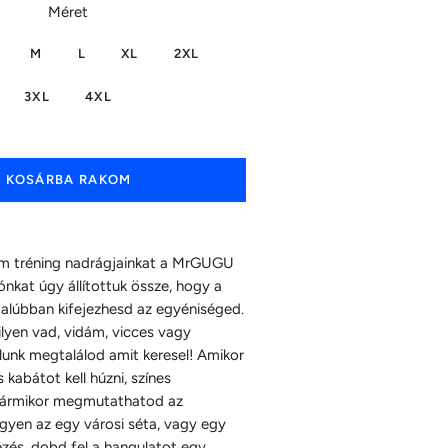
Méret
M
L
XL
2XL
3XL
4XL
KOSÁRBA RAKOM
dám tréning nadrágjainkat a MrGUGU
ciónkat úgy állítottuk össze, hogy a
dalúbban kifejezhesd az egyéniséged.
lyen vad, vidám, vicces vagy
lunk megtalálod amit keresel! Amikor
s kabátot kell húzni, színes
 bármikor megmutathatod az
gyen az egy városi séta, vagy egy
xezés, dobd fel a hangulatot egy