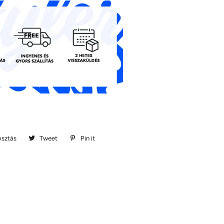
sztás
Megosztás
Tweet
Megosztás
Pin it
Megosztás
Facebookon
Twitteren
Pinteresten