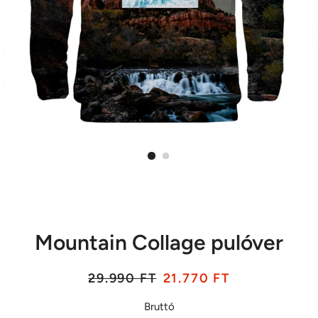
Mountain Collage pulóver
Listaár
Akciós
29.990 FT
21.770 FT
ár
Bruttó