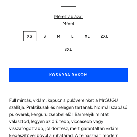
Mérettáblázat
Méret
XS
S
M
L
XL
2XL
3XL
KOSÁRBA RAKOM
Full mintás, vidám, kapucnis pulóvereinket a MrGUGU
szállítja. Praktikusak és melegen tartanak. Normál szabású
pulóverek, kenguru zsebbel elöl. Bármelyik mintát
választod, legyen az őrültebb, viccesebb vagy
visszafogottabb, jól döntesz, mert garantáltan vidám
kiegészítővel bővül a ruhatárad. A felhasznált modern