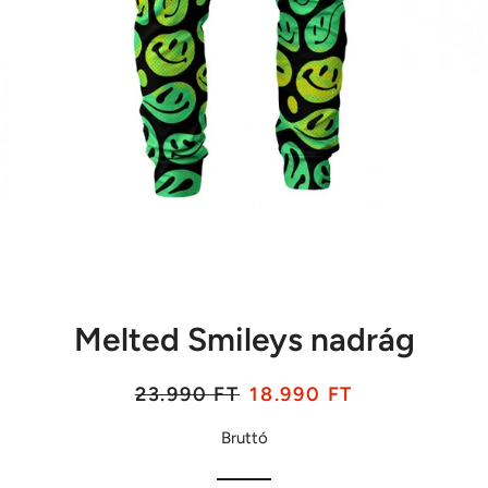
Melted Smileys nadrág
Listaár
Akciós
23.990 FT
18.990 FT
ár
Bruttó