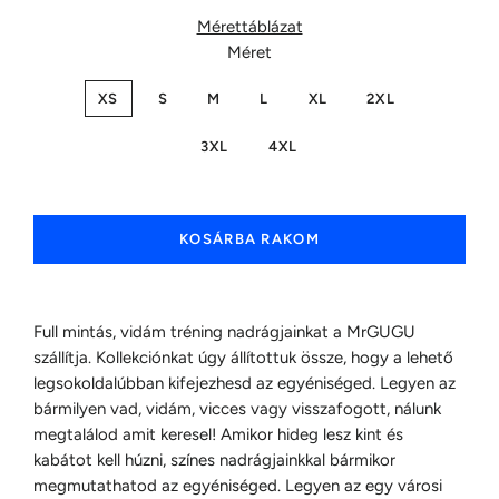
Mérettáblázat
Méret
XS
S
M
L
XL
2XL
3XL
4XL
KOSÁRBA RAKOM
Full mintás, vidám tréning nadrágjainkat a MrGUGU
szállítja. Kollekciónkat úgy állítottuk össze, hogy a lehető
legsokoldalúbban kifejezhesd az egyéniséged. Legyen az
bármilyen vad, vidám, vicces vagy visszafogott, nálunk
megtalálod amit keresel! Amikor hideg lesz kint és
kabátot kell húzni, színes nadrágjainkkal bármikor
megmutathatod az egyéniséged. Legyen az egy városi