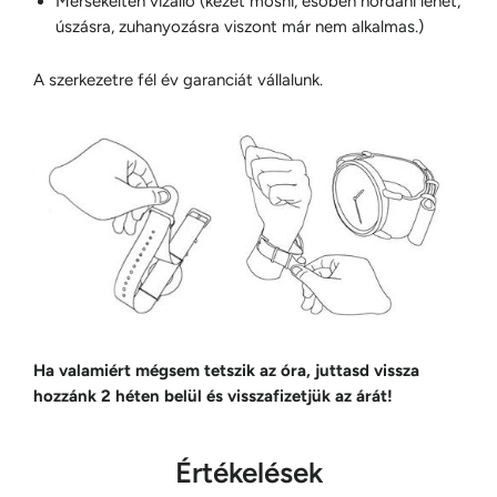
Mérsékelten vízálló (
kezet mosni, esőben hordani lehet,
úszásra, zuhanyozásra viszont már nem alkalmas.)
A szerkezetre fél év garanciát vállalunk.
Ha valamiért mégsem tetszik az óra, juttasd vissza
hozzánk 2 héten belül és visszafizetjük az árát!
Értékelések