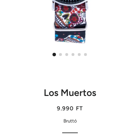
Los Muertos
Listaár
Akciós
9.990 FT
ár
Bruttó