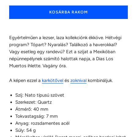
KOSÁRBA RAKOM
Egyértelműen a lezser, laza kollekciónk ékköve. Hétvégi
program? Tópart? Nyaralás? Találkozó a haverokkal?
Vagy esetleg egy randevú? Ezt a szíjat a Mexikóban
népünnepélynek számító halottak napja, a Dias Los
Muertos ihlette. Vagány óra.
A képen ezzel a
karkötővel
és
zoknival
kombináljuk.
Szíj: Nato típusú szövet
Szerkezet: Quartz
Átmérő: 40 mm
Tokvastagság: 7 mm
Anyag: rozsdamentes acél
Súly: 54 g