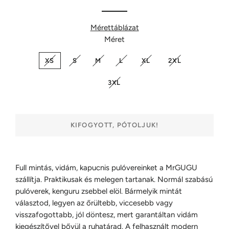
Mérettáblázat
Méret
XS
S
M
L
XL
2XL
3XL
KIFOGYOTT, PÓTOLJUK!
Full mintás, vidám, kapucnis pulóvereinket a MrGUGU
szállítja. Praktikusak és melegen tartanak. Normál szabású
pulóverek, kenguru zsebbel elöl. Bármelyik mintát
választod, legyen az őrültebb, viccesebb vagy
visszafogottabb, jól döntesz, mert garantáltan vidám
kiegészítővel bővül a ruhatárad. A felhasznált modern