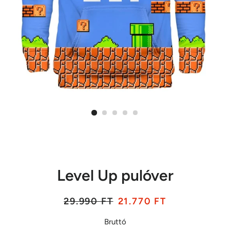
Level Up pulóver
Listaár
Akciós
29.990 FT
21.770 FT
ár
Bruttó