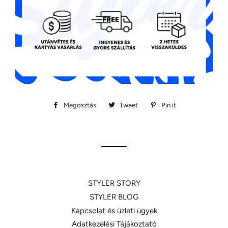
Megosztás
Megosztás
Tweet
Megosztás
Pin it
Megosztás
Facebookon
Twitteren
Pinteresten
STYLER STORY
STYLER BLOG
Kapcsolat és üzleti ügyek
Adatkezelési Tájákoztató