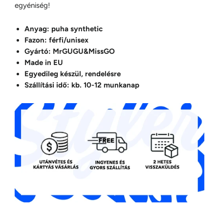
egyéniség!
Anyag: puha synthetic
Fazon: férfi/unisex
Gyártó: MrGUGU&MissGO
Made in EU
Egyedileg készül, rendelésre
Szállítási idő: kb. 10-12 munkanap