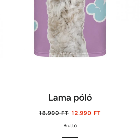
Lama póló
Listaár
Akciós
18.990 FT
12.990 FT
ár
Bruttó