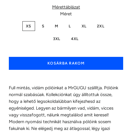
Mérettáblázat
Méret
XS
S
M
L
XL
2XL
3XL
4XL
KOSÁRBA RAKOM
Full mintás, vidám pólóinkat a MrGUGU szállítja. Pólóink
normál szabásúak. Kollekciónkat úgy állítottuk össze,
hogy a lehető legsokoldalúbban kifejezhesd az
egyéniséged. Legyen az bármilyen vad, vidám, vicces
vagy visszafogott, nálunk megtalálod amit keresel!
Modern nyomási technikát használva pólóink sosem
fakulnak ki. Ne elégedj meg az átlagossal, légy igazi