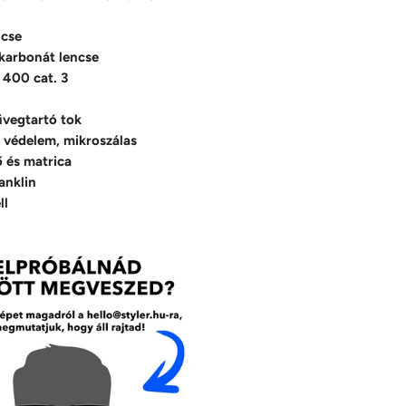
ncse
ikarbonát lencse
 400 cat. 3
vegtartó tok
 védelem, mikroszálas
ő és matrica
anklin
ll