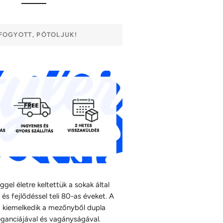
FOGYOTT, PÓTOLJUK!
gel életre keltettük a sokak által
és fejlődéssel teli 80-as éveket. A
a kiemelkedik a mezőnyből dupla
eganciájával és vagányságával.