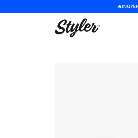
🔥INGYENE