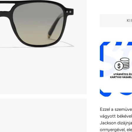
KI
Ezzel a szemüveg
vágyott békével 
Jackson dizájnj
orrnyergével, el