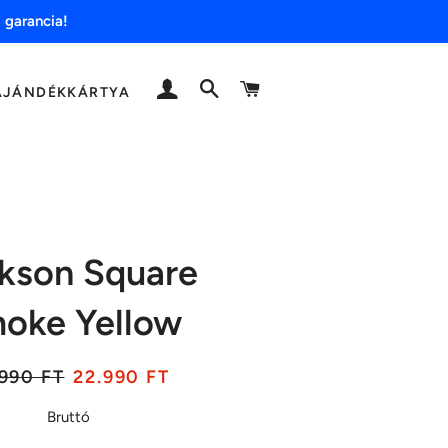
 garancia!
BELÉPÉS
KERESÉS
KOSÁR
AJÁNDÉKKÁRTYA
kson Square
oke Yellow
ár
Akciós
990 FT
22.990 FT
ár
Bruttó