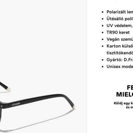
Polarizált le
Ütésálló pol
UV védelem,
TR90 keret
Vegán szemü
Karton külső
tisztítókend
Gyártó: D.Fr
Unisex mode