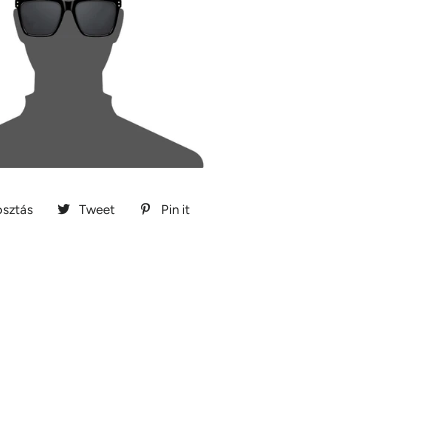
sztás
Megosztás
Tweet
Megosztás
Pin it
Megosztás
Facebookon
Twitteren
Pinteresten