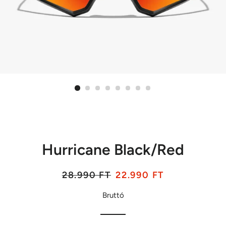
Hurricane Black/Red
Listaár
Akciós
28.990 FT
22.990 FT
ár
Bruttó