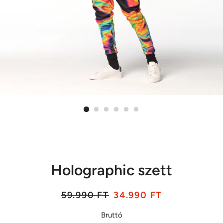
Holographic szett
Listaár
Akciós
59.990 FT
34.990 FT
ár
Bruttó