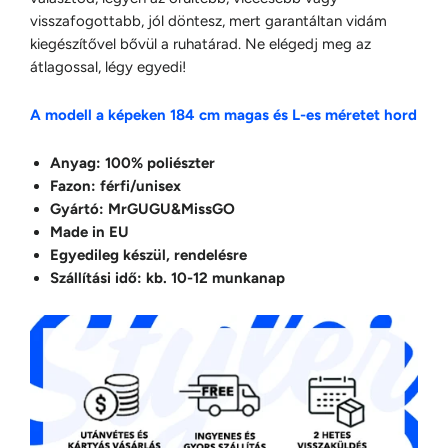
visszafogottabb, jól döntesz, mert garantáltan vidám
kiegészítővel bővül a ruhatárad. Ne elégedj meg az
átlagossal, légy egyedi!
A modell a képeken 184 cm magas és L-es méretet hord
Anyag: 100% poliészter
Fazon: férfi/unisex
Gyártó: MrGUGU&MissGO
Made in EU
Egyedileg készül, rendelésre
Szállítási idő: kb. 10-12 munkanap