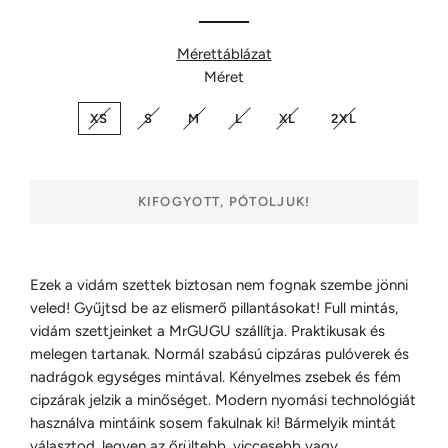
Mérettáblázat
Méret
XS
S
M
L
XL
2XL
KIFOGYOTT, PÓTOLJUK!
Ezek a vidám szettek biztosan nem fognak szembe jönni
veled! Gyűjtsd be az elismerő pillantásokat!
Full mintás,
vidám szettjeinket a MrGUGU szállítja. Praktikusak és
melegen tartanak. Normál szabású cipzáras pulóverek és
nadrágok egységes mintával. Kényelmes zsebek és fém
cipzárak jelzik a minőséget. Modern nyomási technológiát
használva mintáink sosem fakulnak ki! Bármelyik mintát
választod, legyen az őrültebb, viccesebb vagy