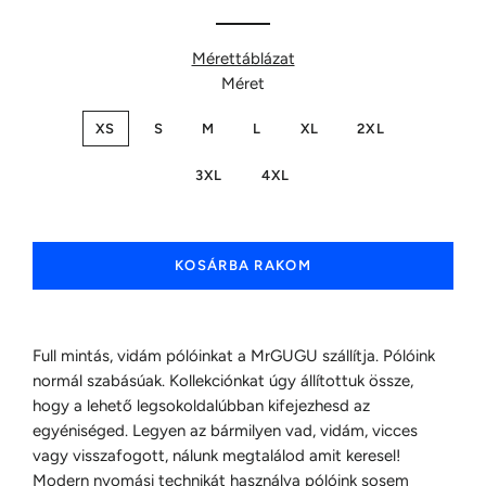
Mérettáblázat
Méret
XS
S
M
L
XL
2XL
3XL
4XL
KOSÁRBA RAKOM
Full mintás, vidám pólóinkat a MrGUGU szállítja. Pólóink
normál szabásúak. Kollekciónkat úgy állítottuk össze,
hogy a lehető legsokoldalúbban kifejezhesd az
egyéniséged. Legyen az bármilyen vad, vidám, vicces
vagy visszafogott, nálunk megtalálod amit keresel!
Modern nyomási technikát használva pólóink sosem