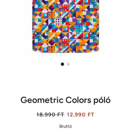
Geometric Colors póló
Listaár
Akciós
18.990 FT
12.990 FT
ár
Bruttó