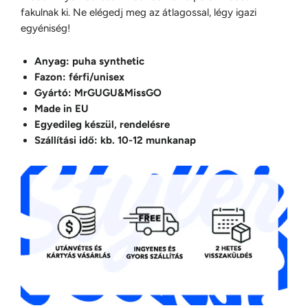
fakulnak ki. Ne elégedj meg az átlagossal, légy igazi
egyéniség!
Anyag: puha synthetic
Fazon: férfi/unisex
Gyártó: MrGUGU&MissGO
Made in EU
Egyedileg készül, rendelésre
Szállítási idő: kb. 10-12 munkanap