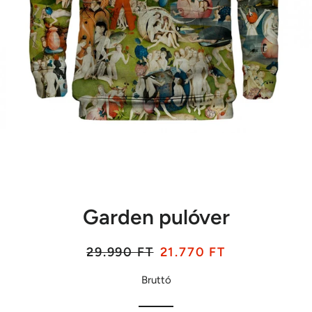
Garden pulóver
Listaár
Akciós
29.990 FT
21.770 FT
ár
Bruttó