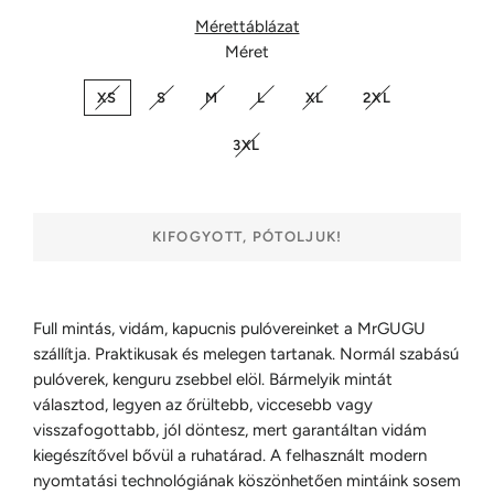
Mérettáblázat
Méret
XS
S
M
L
XL
2XL
3XL
KIFOGYOTT, PÓTOLJUK!
Full mintás, vidám, kapucnis pulóvereinket a MrGUGU
szállítja. Praktikusak és melegen tartanak. Normál szabású
pulóverek, kenguru zsebbel elöl. Bármelyik mintát
választod, legyen az őrültebb, viccesebb vagy
visszafogottabb, jól döntesz, mert garantáltan vidám
kiegészítővel bővül a ruhatárad. A felhasznált modern
nyomtatási technológiának köszönhetően mintáink sosem