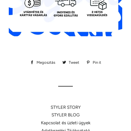
Megosztás
Megosztás
Tweet
Megosztás
Pin it
Megosztás
Facebookon
Twitteren
Pinteresten
STYLER STORY
STYLER BLOG
Kapcsolat és üzleti ügyek
Adatkezelési Tájákoztató