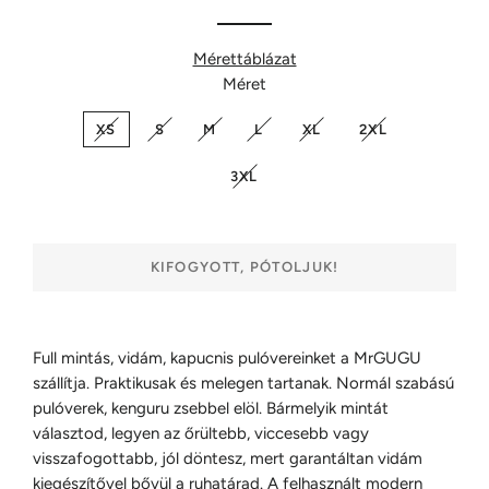
Mérettáblázat
Méret
XS
S
M
L
XL
2XL
3XL
KIFOGYOTT, PÓTOLJUK!
Full mintás, vidám, kapucnis pulóvereinket a MrGUGU
szállítja. Praktikusak és melegen tartanak. Normál szabású
pulóverek, kenguru zsebbel elöl. Bármelyik mintát
választod, legyen az őrültebb, viccesebb vagy
visszafogottabb, jól döntesz, mert garantáltan vidám
kiegészítővel bővül a ruhatárad. A felhasznált modern