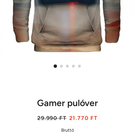
Gamer pulóver
Listaár
Akciós
29.990 FT
21.770 FT
ár
Bruttó