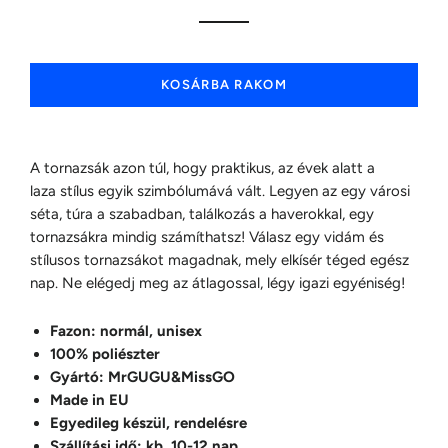
KOSÁRBA RAKOM
A tornazsák azon túl, hogy praktikus, az évek alatt a
laza stílus egyik szimbólumává vált. Legyen az egy városi
séta, túra a szabadban, találkozás a haverokkal, egy
tornazsákra mindig számíthatsz! Válasz egy vidám és
stílusos tornazsákot magadnak, mely elkísér téged egész
nap.
Ne elégedj meg az átlagossal, légy igazi egyéniség!
Fazon: normál, unisex
100% poliészter
Gyártó: MrGUGU&MissGO
Made in EU
Egyedileg készül, rendelésre
Szállítási idő: kb. 10-12 nap