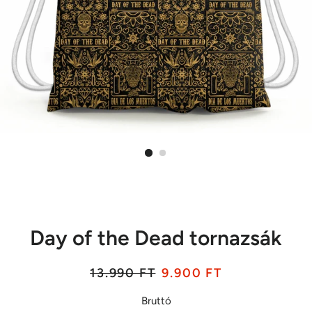
Day of the Dead tornazsák
Listaár
Akciós
13.990 FT
9.900 FT
ár
Bruttó