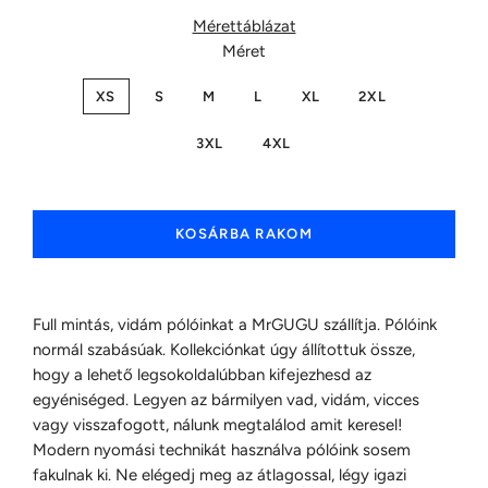
Mérettáblázat
Méret
XS
S
M
L
XL
2XL
3XL
4XL
KOSÁRBA RAKOM
Full mintás, vidám pólóinkat a MrGUGU szállítja. Pólóink
normál szabásúak. Kollekciónkat úgy állítottuk össze,
hogy a lehető legsokoldalúbban kifejezhesd az
egyéniséged. Legyen az bármilyen vad, vidám, vicces
vagy visszafogott, nálunk megtalálod amit keresel!
Modern nyomási technikát használva pólóink sosem
fakulnak ki. Ne elégedj meg az átlagossal, légy igazi