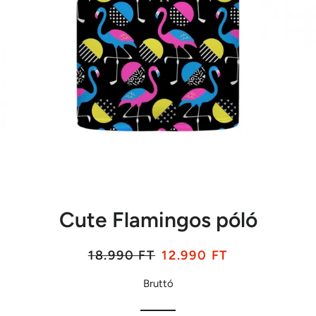
Cute Flamingos póló
Listaár
Akciós
18.990 FT
12.990 FT
ár
Bruttó