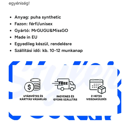
egyéniség!
Anyag: puha synthetic
Fazon: férfi/unisex
Gyártó: MrGUGU&MissGO
Made in EU
Egyedileg készül, rendelésre
Szállítási idő: kb. 10-12 munkanap