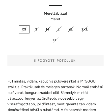
Mérettáblázat
Méret
XS
S
M
L
XL
2XL
3XL
KIFOGYOTT, PÓTOLJUK!
Full mintás, vidám, kapucnis pulóvereinket a MrGUGU
szállítja. Praktikusak és melegen tartanak. Normál szabású
pulóverek, kenguru zsebbel elöl. Bármelyik mintát
választod, legyen az őrültebb, viccesebb vagy
visszafogottabb, jól döntesz, mert garantáltan vidám
kiegészítővel bővül a ruhatárad. A felhasznált modern