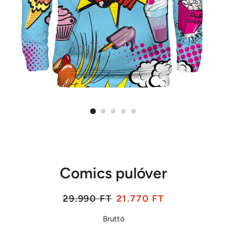
Comics pulóver
Listaár
Akciós
29.990 FT
21.770 FT
ár
Bruttó