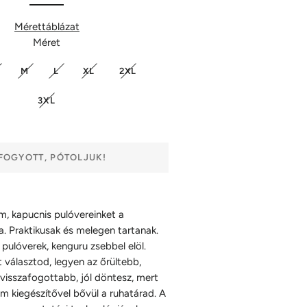
Mérettáblázat
Méret
M
L
XL
2XL
3XL
FOGYOTT, PÓTOLJUK!
ám, kapucnis pulóvereinket a
. Praktikusak és melegen tartanak.
pulóverek, kenguru zsebbel elöl.
 választod, legyen az őrültebb,
visszafogottabb, jól döntesz, mert
m kiegészítővel bővül a ruhatárad. A