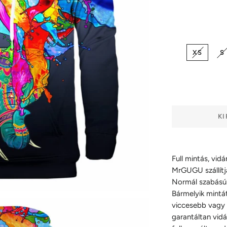
XS
S
KI
Full mintás, vid
MrGUGU szállítja
Normál szabású 
Bármelyik mintát
viccesebb vagy 
garantáltan vidá