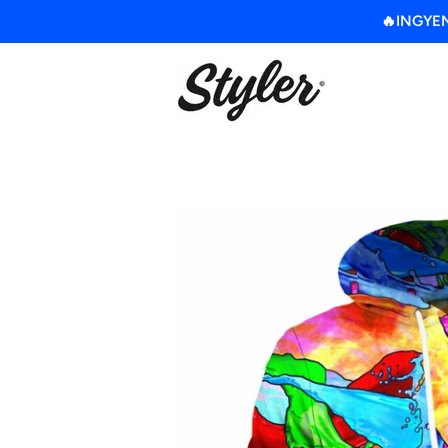
🔥INGYENE