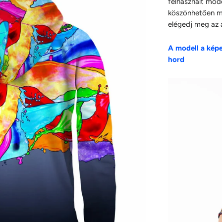
felhasznált mod
köszönhetően mi
elégedj meg az á
A modell a kép
hord