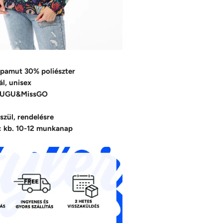
pamut 30% poliészter
l, unisex
GUGU&MissGO
szül, rendelésre
dő: kb. 10-12 munkanap