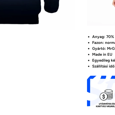
Anyag: 70% 
Fazon: normá
Gyártó: Mr
Made in EU
Egyedileg ké
Szállítási i