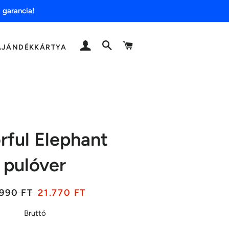
 garancia!
BELÉPÉS
KERESÉS
KOSÁR
AJÁNDÉKKÁRTYA
rful Elephant
pulóver
aár
Akciós
.990 FT
21.770 FT
ár
Bruttó