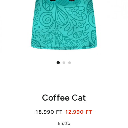
Coffee Cat
Listaár
Akciós
18.990 FT
12.990 FT
ár
Bruttó