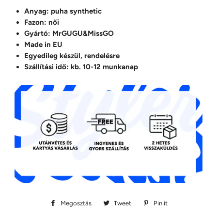
Anyag: puha synthetic
Fazon: női
Gyártó: MrGUGU&MissGO
Made in EU
Egyedileg készül, rendelésre
Szállítási idő: kb. 10-12 munkanap
Megosztás
Megosztás
Tweet
Megosztás
Pin it
Megosztás