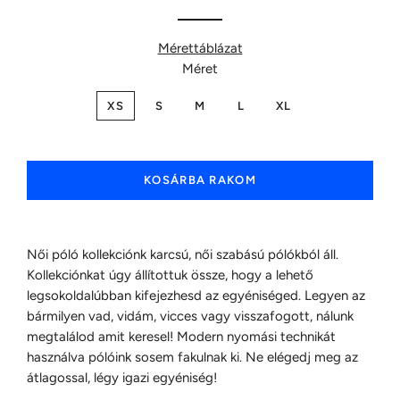
Mérettáblázat
Méret
XS
S
M
L
XL
KOSÁRBA RAKOM
Női póló kollekciónk karcsú, női szabású pólókból áll.
Kollekciónkat úgy állítottuk össze, hogy a lehető
legsokoldalúbban kifejezhesd az egyéniséged. Legyen az
bármilyen vad, vidám, vicces vagy visszafogott, nálunk
megtalálod amit keresel! Modern nyomási technikát
használva pólóink sosem fakulnak ki. Ne elégedj meg az
átlagossal, légy igazi egyéniség!