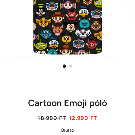
Cartoon Emoji póló
Listaár
Akciós
18.990 FT
12.990 FT
ár
Bruttó