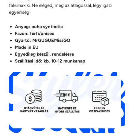
fakulnak ki. Ne elégedj meg az átlagossal, légy igazi
egyéniség!
Anyag: puha synthetic
Fazon: férfi/unisex
Gyártó: MrGUGU&MissGO
Made in EU
Egyedileg készül, rendelésre
Szállítási idő: kb. 10-12 munkanap