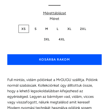
Mérettáblázat
Méret
XS
S
M
L
XL
2XL
3XL
4XL
KOSÁRBA RAKOM
Full mintás, vidám pólóinkat a MrGUGU szállítja. Pólóink
normál szabásúak. Kollekciónkat úgy állítottuk össze,
hogy a lehető legsokoldalúbban kifejezhesd az
egyéniséged. Legyen az bármilyen vad, vidám, vicces
vagy visszafogott, nálunk megtalálod amit keresel!
Modern nyomási technikát használva pólóink sosem