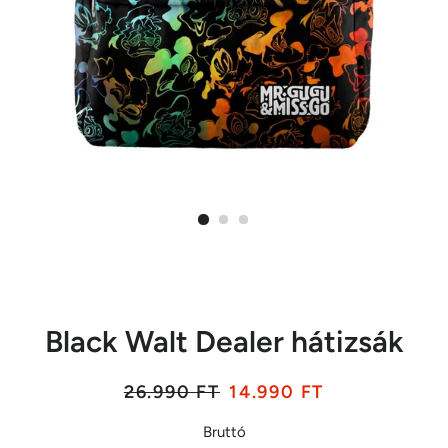
Black Walt Dealer hátizsák
Listaár
Akciós
26.990 FT
14.990 FT
ár
Bruttó