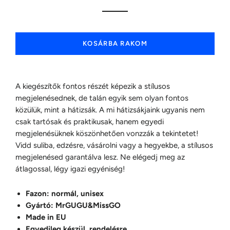
KOSÁRBA RAKOM
A kiegészítők fontos részét képezik a stílusos
megjelenésednek, de talán egyik sem olyan fontos
közülük, mint a hátizsák. A mi hátizsákjaink ugyanis nem
csak tartósak és praktikusak, hanem egyedi
megjelenésüknek köszönhetően vonzzák a tekintetet!
Vidd suliba, edzésre, vásárolni vagy a hegyekbe, a stílusos
megjelenésed garantálva lesz. Ne elégedj meg az
átlagossal, légy igazi egyéniség!
Fazon: normál, unisex
Gyártó: MrGUGU&MissGO
Made in EU
Egyedileg készül, rendelésre