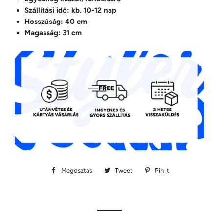
Szállítási idő: kb. 10-12 nap
Hosszúság: 40 cm
Magasság: 31 cm
Megosztás
Megosztás
Tweet
Megosztás
Pin it
Megosztás
Facebookon
Twitteren
Pinteresten