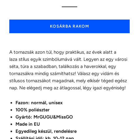
KOSÁRBA RAKOM
A tornazsák azon túl, hogy praktikus, az évek alatt a
laza stílus egyik szimbólumává vált. Legyen az egy városi
séta, túra a szabadban, találkozás a haverokkal, egy
tornazsákra mindig számíthatsz! Válasz egy vidám és
stílusos tornazsákot magadnak, mely elkísér téged egész
nap.
Ne elégedj meg az átlagossal, légy igazi egyéniség!
Fazon: normál, unisex
100% poliészter
Gyártó: MrGUGU&MissGO
Made in EU
Egyedileg készül, rendelésre
Szállítási idő: kb. 10-12 nap