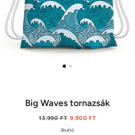
Big Waves tornazsák
Listaár
Akciós
13.990 FT
9.900 FT
ár
Bruttó