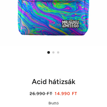
Acid hátizsák
Listaár
Akciós
26.990 FT
14.990 FT
ár
Bruttó