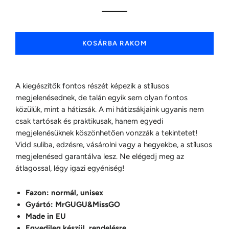
KOSÁRBA RAKOM
A kiegészítők fontos részét képezik a stílusos
megjelenésednek, de talán egyik sem olyan fontos
közülük, mint a hátizsák. A mi hátizsákjaink ugyanis nem
csak tartósak és praktikusak, hanem egyedi
megjelenésüknek köszönhetően vonzzák a tekintetet!
Vidd suliba, edzésre, vásárolni vagy a hegyekbe, a stílusos
megjelenésed garantálva lesz. Ne elégedj meg az
átlagossal, légy igazi egyéniség!
Fazon: normál, unisex
Gyártó: MrGUGU&MissGO
Made in EU
Egyedileg készül, rendelésre