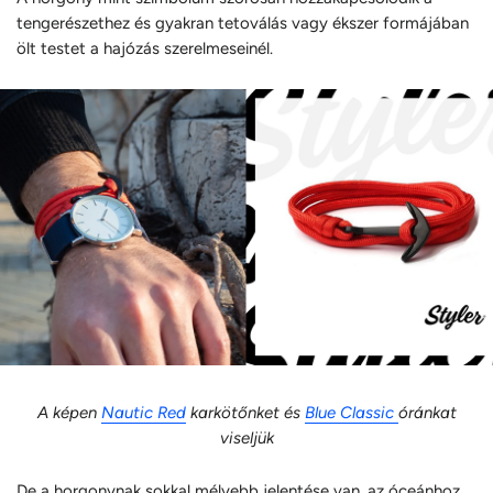
tengerészethez és gyakran tetoválás vagy ékszer formájában
ölt testet a hajózás szerelmeseinél.
A képen
Nautic Red
karkötőnket és
Blue Classic
óránkat
viseljük
De a horgonynak sokkal mélyebb jelentése van, az óceánhoz