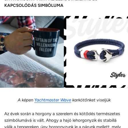
KAPCSOLÓDÁS SIMBÓLUMA
A képen
Yachtmaster Wave
karkötőnket viseljük
Az évek során a horgony a szerelem és kötődés természetes
szimbólumává is vált. Ahogy a hajó lehorgonyzik és stabillá
válik a tengereken, úgy horgonyzunk le a párunk mellett, mely