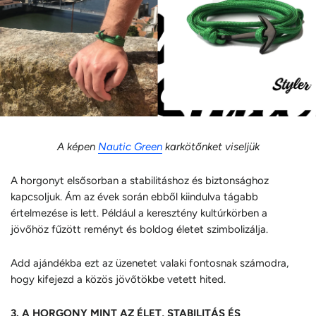
A képen
Nautic Green
karkötőnket viseljük
A horgonyt elsősorban a stabilitáshoz és biztonsághoz
kapcsoljuk. Ám az évek során ebből kiindulva tágabb
értelmezése is lett. Például a keresztény kultúrkörben a
jövőhöz fűzött reményt és boldog életet szimbolizálja.
Add ajándékba ezt az üzenetet valaki fontosnak számodra,
hogy kifejezd a közös jövőtökbe vetett hited.
3. A HORGONY MINT AZ ÉLET, STABILITÁS ÉS