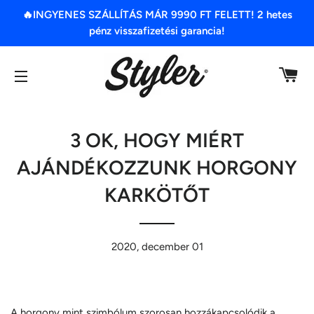
🔥INGYENES SZÁLLÍTÁS MÁR 9990 FT FELETT! 2 hetes
pénz visszafizetési garancia!
K
OLDAL NAVIGÁCIÓ
3 OK, HOGY MIÉRT
AJÁNDÉKOZZUNK HORGONY
KARKÖTŐT
2020, december 01
A horgony mint szimbólum szorosan hozzákapcsolódik a