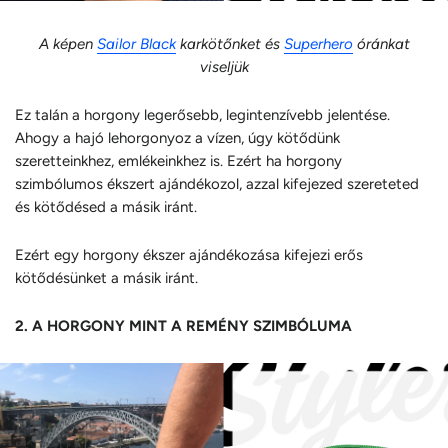
A képen
Sailor Black
karkötőnket és
Superhero
óránkat
viseljük
Ez talán a horgony legerősebb, legintenzívebb jelentése.
Ahogy a hajó lehorgonyoz a vízen, úgy kötődünk
szeretteinkhez, emlékeinkhez is. Ezért ha horgony
szimbólumos ékszert ajándékozol, azzal kifejezed szereteted
és kötődésed a másik iránt.
Ezért egy horgony ékszer ajándékozása kifejezi erős
kötődésünket a másik iránt.
2. A HORGONY MINT A REMÉNY SZIMBÓLUMA