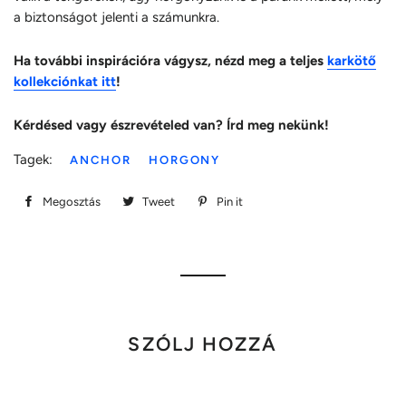
a biztonságot jelenti a számunkra.
Ha további inspirációra vágysz, nézd meg a teljes
karkötő
kollekciónkat itt
!
Kérdésed vagy észrevételed van? Írd meg nekünk!
Tagek:
ANCHOR
HORGONY
Megosztás
Megosztás
Tweet
Megosztás
Pin it
Megosztás
Facebookon
Twitteren
Pinteresten
SZÓLJ HOZZÁ
Név