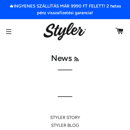
🔥INGYENES SZÁLLÍTÁS MÁR 9990 FT FELETT! 2 hetes
pénz visszafizetési garancia!
K
OLDAL NAVIGÁCIÓ
RSS
News
STYLER STORY
STYLER BLOG